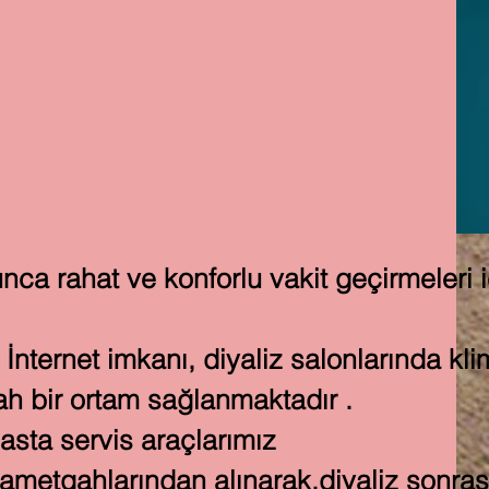
iz Merkezi
ANIM
KADROMUZ
GALERİ
İLETİŞİM
nca rahat ve konforlu vakit geçirmeleri i
İnternet imkanı, diyaliz salonlarında kli
ah bir ortam sağlanmaktadır .
asta servis araçlarımız
ikametgahlarından alınarak,diyaliz sonras