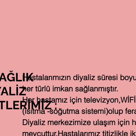
FRODOST
Diyal
HİZMETLER
HASTA BAŞVURU EVRAKLARI/TEKNİK DON
AĞLIK
Hastalarımızın diyaliz süresi boyu
ALİZ
her türlü imkan sağlanmıştır.
Her hastamız için televizyon,WİFİ 
LERİMİZ :
(ısıtma -soğutma sistemi)olup fer
Diyaliz merkezimize ulaşım için h
mevcuttur.Hastalarımız titizlikle 