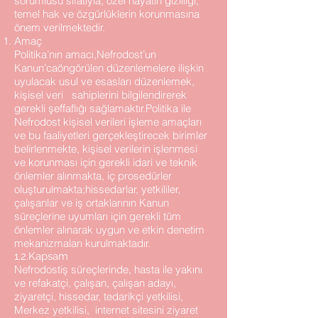
sorumlusu sıfatıyla, özel hayatın gizliliği,
temel hak ve özgürlüklerin korunmasına
önem verilmektedir.
Amaç
Politika’nın amacı,Nefrodost’un
Kanun’caöngörülen düzenlemelere ilişkin
uyulacak usul ve esasları düzenlemek,
kişisel veri sahiplerini bilgilendirerek
gerekli şeffaflığı sağlamaktır.Politika ile
Nefrodost kişisel verileri işleme amaçları
ve bu faaliyetleri gerçekleştirecek birimler
belirlenmekte, kişisel verilerin işlenmesi
ve korunması için gerekli idari ve teknik
önlemler alınmakta, iç prosedürler
oluşturulmakta;hissedarlar, yetkililer,
çalışanlar ve iş ortaklarının Kanun
süreçlerine uyumları için gerekli tüm
önlemler alınarak uygun ve etkin denetim
mekanizmaları kurulmaktadır.
1.2.Kapsam
Nefrodostiş süreçlerinde, hasta ile yakını
ve refakatçi, çalışan, çalışan adayı,
ziyaretçi, hissedar, tedarikçi yetkilisi,
Merkez yetkilisi, internet sitesini ziyaret