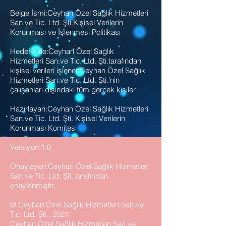
Belge İsmi:Ceyhan Özel Sağlık Hizmetleri
San.ve Tic. Ltd. Şti.Kişisel Verilerin
Korunması ve İşlenmesi Politikası
Hedef Kitle:Ceyhan Özel Sağlık
Hizmetleri San.ve Tic. Ltd. Şti.tarafından
kişisel verileri işlenenCeyhan Özel Sağlık
Hizmetleri San.ve Tic. Ltd. Şti.’nin
çalışanları dışındaki tüm gerçek kişiler
Hazırlayan:Ceyhan Özel Sağlık Hizmetleri
San.ve Tic. Ltd. Şti. Kişisel Verilerin
Korunması Komitesi
Versiyon:1.0
Onaylayan:Ceyhan Özel Sağlık Hizmetleri
San.ve Tic. Ltd. Şti. tarafından
onaylanmıştır.
© Ceyhan Özel Sağlık Hizmetleri San.ve
Tic. Ltd. Şti., 2021
Ceyhan Özel Sağlık Hizmetleri San.ve