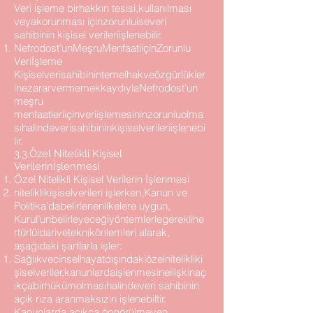
Veri işleme birhakkın tesisi,kullanılması
veyakorunması içinzorunluiseveri
sahibinin kişisel verileriişlenebilir.
Nefrodost’unMeşruMenfaatiiçinZorunlu
Veriİşleme
Kişiselverisahibinintemelhakveözgürlükler
inezararvermemekkaydıylaNefrodost’un
meşru
menfaatleriiçinveriişlemesininzorunluolma
sıhalindeverisahibininkişiselverileriişlenebi
lir.
3.3.Özel Nitelikli Kişisel
Verilerinİşlenmesi
Özel Nitelikli Kişisel Verilerin İşlenmesi
niteliklikişiselverileri işlerken,Kanun ve
Politika’dabelirlenenilkelere uygun,
Kurul’unbelirleyeceğiyöntemlerlegereklihe
rtürlüidariveteknikönlemleri alarak,
aşağıdaki şartlarla işler:
Sağlıkvecinselhayatdışındakiözelnitelikliki
şiselveriler,kanunlardaişlenmesineilişkinaç
ıkçabirhükümolmasıhalindeveri sahibinin
açık rıza aranmaksızın işlenebiltir.
Kanunlarda açıkça öngörülmeyen