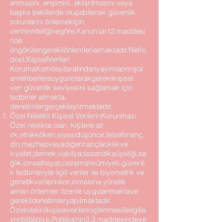
anmasını, erişimini, aktarılmasını veya
başka şekillerde oluşabilecek güvenlik
sorunlarını önlemekiçin,
verininniteliğinegöre,Kanun’un12.maddesi
nde
öngörülengerekliönlemlerialmaktadır.Nefro
dost,KişiselVerileri
KorumaKomitesitarafındanyayımlanmışol
anrehberlereuygunolarakgereklikişisel
veri güvenlik seviyesini sağlamak için
tedbirler almakta,
denetimlergerçekleştirmektedir.
Özel Nitelikli Kişisel VerilerinKorunması
Özel nitelikte olan, kişilere ait
ırk,etnikköken,siyasidüşünce,felsefiinanç,
din,mezhepveyadiğerinançlar,kılıkve
kıyafet,dernek,vakıfyadasendikaüyeliği,sa
ğlık,cinselhayat,cezamahkûmiyeti,güvenli
k tedbirleriyle ilgili veriler ile biyometrik ve
genetikverilerinkorunmasına yönelik
alınan önlemler özenle uygulanmaktave
gereklidenetimleryapılmaktadır.
Özelniteliklikişiselverilerinişlenmesiileilgilia
yrıntılıbilgiye,Politika’nın3.3.maddesindeye