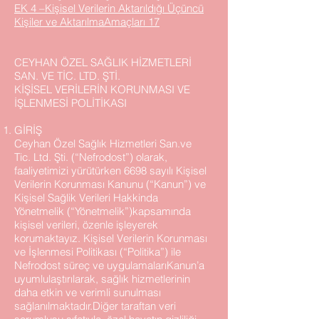
EK 4 –Kişisel Verilerin Aktarıldığı Üçüncü
Kişiler ve AktarılmaAmaçları 17
CEYHAN ÖZEL SAĞLIK HİZMETLERİ
SAN. VE TİC. LTD. ŞTİ.
KİŞİSEL VERİLERİN KORUNMASI VE
İŞLENMESİ POLİTİKASI
GİRİŞ
Ceyhan Özel Sağlık Hizmetleri San.ve
Tic. Ltd. Şti. (“Nefrodost”) olarak,
faaliyetimizi yürütürken 6698 sayılı Kişisel
Verilerin Korunması Kanunu (“Kanun”) ve
Kişisel Sağlik Verileri Hakkinda
Yönetmelik (“Yönetmelik”)kapsamında
kişisel verileri, özenle işleyerek
korumaktayız. Kişisel Verilerin Korunması
ve İşlenmesi Politikası (“Politika”) ile
Nefrodost süreç ve uygulamalarıKanun’a
uyumlulaştırılarak, sağlık hizmetlerinin
daha etkin ve verimli sunulması
sağlanılmaktadır.Diğer taraftan veri