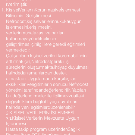
rverilmiştir.
KişiselVerilerinKorunmasiveİşlenmesi
Bilincinin Geliştirilmesi
Nefrodost,kişiselverilerinhukukauygun
işlenmesini,erişilmesini,
verilerinmuhafazası ve hakları
kullanmayayönelikbilincin
geliştirilmesiiçinilgililere gerekli eğitimleri
vermektedir.
Çalışanların kişisel verileri korumabilincini
arttırmakiçin,Nefrodostgerekli iş
süreçlerini oluşturmakta,ihtiyaç duyulması
halindedanışmanlardan destek
almaktadır.Uygulamada karşılaşılan
eksiklikler veeğitimlerin sonucu Nefrodost
yönetimi tarafındandeğerlendirilir. Yapılan
bu değerlendirmeler ile ilgilimevzuattaki
değişikliklere bağlı ihtiyaç duyulması
halinde yeni eğitimlerdüzenlenebilir.
3.KİŞİSEL VERİLERİN İŞLENMESİ
3.1.Kişisel Verilerin Mevzuata Uygun
İşlenmesi
Hasta takip program üzerindenSağlık
Bakanlığı ve SGK ile güvenli veri