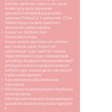
belirtilen şartlardan yalnızca biri ya da
birden fazla şarta dayanarak
işlenebilir.Özelniteliklikişiselverilerin
işlenmesi,Politika3.3. maddesinde (Özel
Nitelikli Kişisel Verilerin İşlenmesi)
düzenlenen şartlara dayanır.
Kişisel Veri Sahibinin Açık
RızasınınBulunması
Kişisel verilerin işlenmesi veri sahibinin
açık rızasıyla yapılır. Kişisel veri
sahibininaçık rızası: belirli bir konuda
bilgilendirilerekve özgür iradesialınarak
gerçekleşir.Aşağıdasıralananşartlarındanh
erhangibirininbulunmasıdurumundaveri
sahibinin açık rızasına gerek kalmaksızın
kişisel verilerişlenebilir.
KanunlardaAçıkçaDüzenlenmesi
Kanunlarda .
FiiliİmkânsızlıkSebebiyleİlgilininAçıkRızası
nınAlınamaması
Fiiliimkânsızlıknedeniyle,rızasınıaçıklayam
ayacakdurumdaolanveyarızasınageçerlili
k