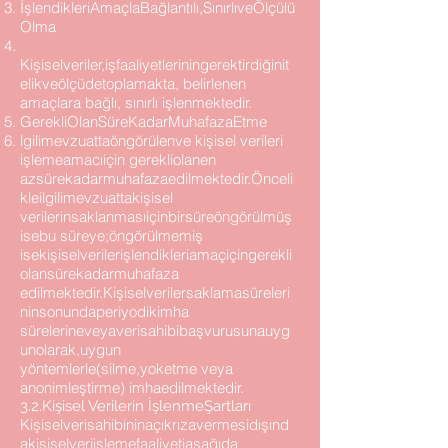
İşlendikleriAmaçlaBağlantılı,SınırlıveÖlçülü
Olma
Kişiselveriler,işfaaliyetleriningerektirdiğinit
elikveölçüdetoplamakta, belirlenen
amaçlara bağlı, sınırlı işlenmektedir.
GerekliOlanSüreKadarMuhafazaEtme
lgilimevzuattaöngörülenve kişisel verileri
işlemeamacıiçin gerekliolanen
azsürekadarmuhafazaedilmektedir.Önceli
kleilgilimevzuattakişisel
verilerinsaklanmasıiçinbirsüreöngörülmüş
isebu süreye;öngörülmemiş
isekişiselverilerişlendikleriamaçiçingerekli
olansürekadarmuhafaza
edilmektedir.Kişiselverilersaklamasüreleri
ninsonundaperiyodikimha
sürelerineveyaverisahibibaşvurusunauyg
unolarak,uygun
yöntemlerle(silme,yoketme veya
anonimleştirme) imhaedilmektedir.
3.2.Kişisel Verilerin İşlenmeŞartları
Kişiselverisahibininaçıkrızavermesidışınd
akişiselveriişlemefaaliyetiaşağıda